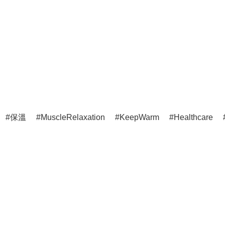
保溫
MuscleRelaxation
KeepWarm
Healthcare