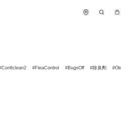
Conficlean2
FleaControl
BugsOff
除臭劑
Otedex