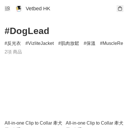
Vetbed HK
#DogLead
反光衣
VizliteJacket
肌肉放鬆
保溫
MuscleRelax
2項 商品
All-in-one Clip to Collar 牽犬
All-in-one Clip to Collar 牽犬