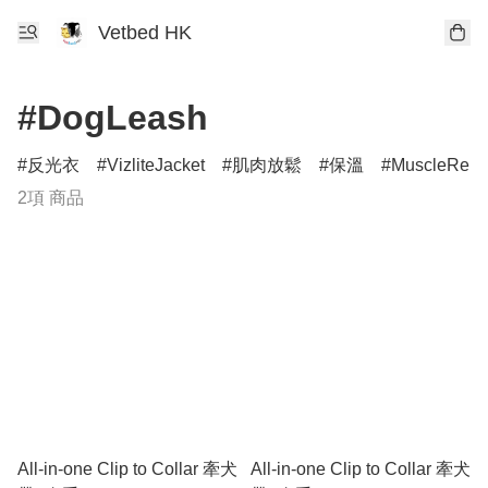
Vetbed HK
#DogLeash
反光衣
VizliteJacket
肌肉放鬆
保溫
MuscleRelax
2項 商品
All-in-one Clip to Collar 牽犬
All-in-one Clip to Collar 牽犬