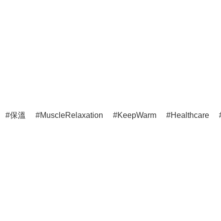
保溫
MuscleRelaxation
KeepWarm
Healthcare