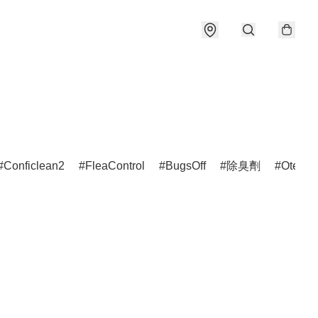
Conficlean2
FleaControl
BugsOff
除臭劑
Otedex